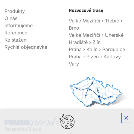
Rozvozové trasy
Produkty
O nás
Velké Meziříčí › Třebíč ›
Informujeme
Brno
Reference
Velké Meziříčí › Uherské
Ke stažení
Hradiště › Zlín
Rychlá objednávka
Praha › Kolín › Pardubice
Praha › Plzeň › Karlovy
Vary
Paramont CZ s.r.o.