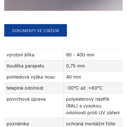
DOKUMENTY KE STAŽENÍ
výrobní šířka
90 - 400 mm
tloušťka parapetu
0,75 mm
pohledová výška nosu
40 mm
teleplná odolnost
-30°C až +60°C
povrchová úprava
polyesterový nástřik
(RAL) s vysokou
odolností proti UV záření
poznámka
ochraná montážní fólie