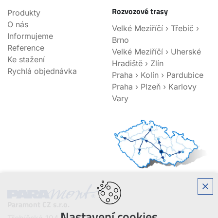
Rozvozové trasy
Produkty
O nás
Velké Meziříčí › Třebíč ›
Informujeme
Brno
Reference
Velké Meziříčí › Uherské
Ke stažení
Hradiště › Zlín
Rychlá objednávka
Praha › Kolín › Pardubice
Praha › Plzeň › Karlovy
Vary
Paramont CZ s.r.o.
Nastavení cookies
Třebíčská 194